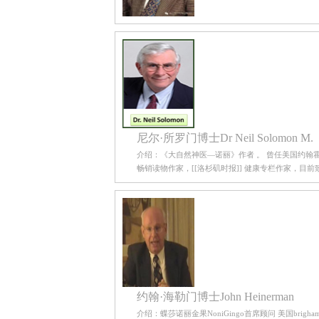
尼尔·所罗门博士Dr Neil Solomon M.
介绍：《大自然神医—诺丽》作者 。 曾任美国约翰
畅销读物作家，[[洛杉矶时报]] 健康专栏作家，
约翰·海勒门博士John Heinerman
介绍：蝶莎诺丽金果NoniGingo首席顾问 美国br