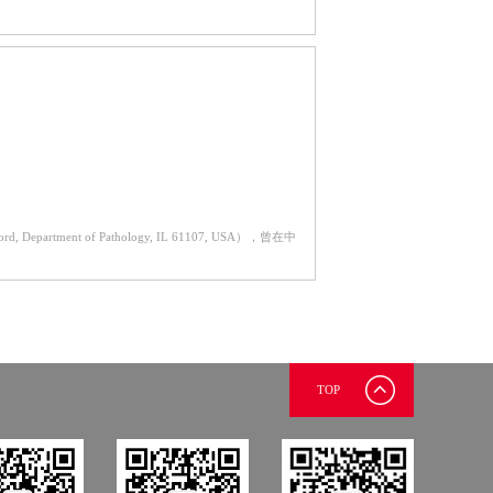
Department of Pathology, IL 61107, USA），曾在中
TOP