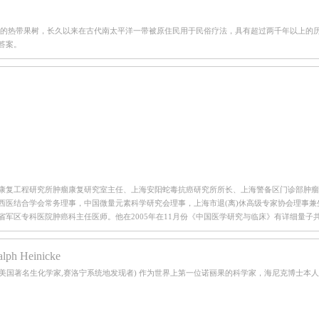
效的热带果树，长久以来在古代南太平洋一带被原住民用于民俗疗法，具有超过两千年以上的
答案。
康复工程研究所肿瘤康复研究室主任、上海安阳蛇毒抗癌研究所所长、上海警备区门诊部肿瘤
西医结合学会常务理事，中国微量元素科学研究会理事，上海市退(离)休高级专家协会理事
军区专科医院肿癌科主任医师。他在2005年在11月份《中国医学研究与临床》有详细量子
h Heinicke
(美国著名生化学家,赛洛宁系统地发现者) 作为世界上第一位诺丽果的科学家，海尼克博士本