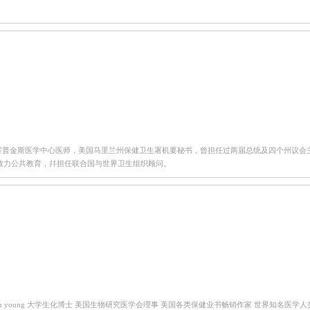
霍普金斯医学中心医师，美国马里兰州保健卫生署机要秘书，曾担任过两届总统及四个州议会主席的
目前致力公共教育，幷担任联合国与世界卫生组织顾问。
igham young 大学生化博士 美国生物研究医学会理事 美国各类保健业书畅销作家 世界知名医