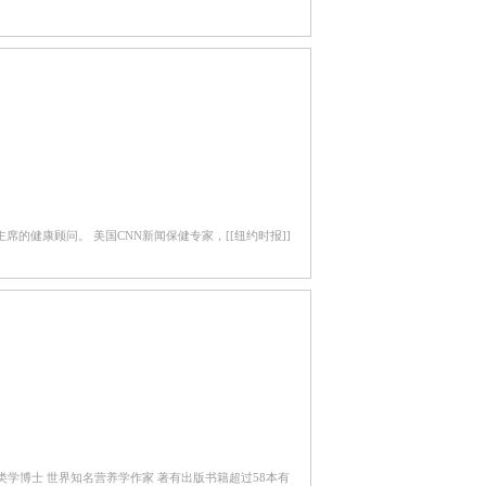
健康顾问。 美国CNN新闻保健专家，[[纽约时报]]
学人类学博士 世界知名营养学作家 著有出版书籍超过58本有