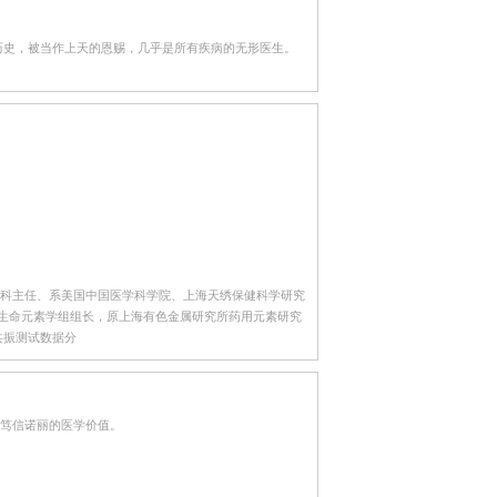
历史，被当作上天的恩赐，几乎是所有疾病的无形医生。
科主任、系美国中国医学科学院、上海天绣保健科学研究
兼生命元素学组组长，原上海有色金属研究所药用元素研究
共振测试数据分
人笃信诺丽的医学价值。