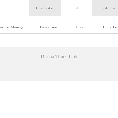
Order System
Diesha Shop
OA
OA
airman Message
Development
Honor
Think Tan
Diesha Think Tank