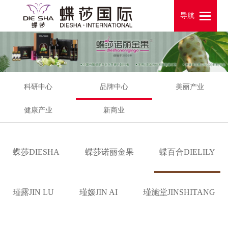
导航
导航
科研中心
品牌中心
美丽产业
健康产业
新商业
蝶莎DIESHA
蝶莎诺丽金果
蝶百合DIELILY
瑾露JIN LU
瑾嫒JIN AI
瑾施堂JINSHITANG