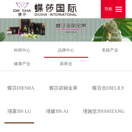
导航
导航
科研中心
品牌中心
美丽产业
健康产业
新商业
蝶莎DIESHA
蝶莎诺丽金果
蝶百合DIELILY
瑾露JIN LU
瑾嫒JIN AI
瑾施堂JINSHITANG